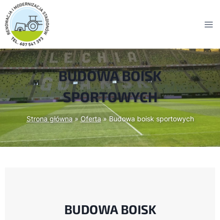
BUDOWA BOISK
SPORTOWYCH
Strona główna
»
Oferta
»
Budowa boisk sportowych
BUDOWA BOISK